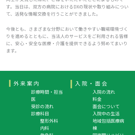
す。当日は、双方の病院におけるDXの現状や取り組みについ
て、活発な情報交換を行うことができました。
今後とも、さまざまな分野において働きやすい職場環境づく
りを進めるとともに、当法人のサービスをご利用される皆様
に、安心・安全な医療・介護を提供できるよう努めてまいり
ます。
外来案内
入院・面会
診療時間・担当
入院の流れ
医
料金
受診の流れ
面会について
診療科目
入院中の生活
整形外科
地域包括医療病
内科
棟