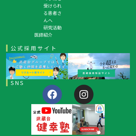
受けられ
る患者さ
んへ
研究活動
医師紹介
公式採用サイト
SNS
F
I
a
n
c
s
e
t
b
a