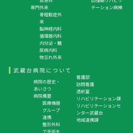
救急科
回復期リハビリ
専門外来
テーション病棟
骨粗鬆症外
来
脳神経内科
循環器内科
内分泌・糖
尿病内科
物忘れ外来
武蔵台病院について
看護部
病院の歴史・
訪問看護
あいさつ
透析室
病院概要
リハビリテーション課
医療機器
リハビリテーションセ
グループ
ンター武蔵台
連携
地域連携課
整形外科
で手術を