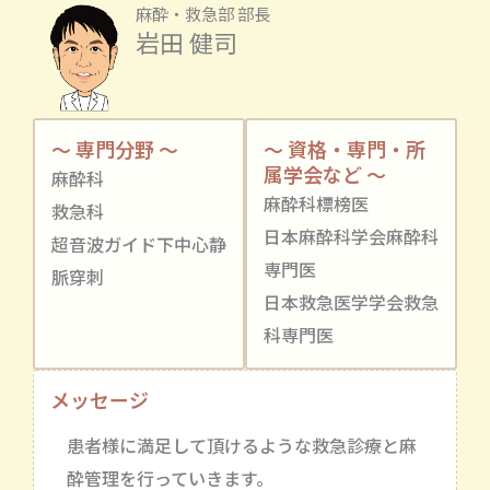
麻酔・救急部 部長
岩田 健司
～ 専門分野 ～
～ 資格・専門・所
属学会など ～
麻酔科
麻酔科標榜医
救急科
日本麻酔科学会麻酔科
超音波ガイド下中心静
専門医
脈穿刺
日本救急医学学会救急
科専門医
メッセージ
患者様に満足して頂けるような救急診療と麻
酔管理を行っていきます。