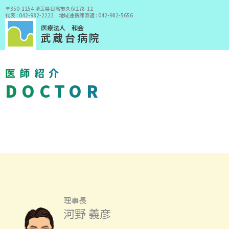
〒350-1254 埼玉県日高市久保278-12
代表 : 042-982-2222 地域連携課直通 : 042-982-5656
医療法人 和会
武蔵台病院
医師紹介
DOCTOR
TOP
/
武蔵台病院について
/
医師紹介
理事長
河野 義彦