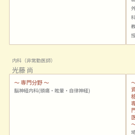
内科（非常勤医師）
光藤 尚
～ 専門分野 ～
脳神経内科(頭痛・眩暈・自律神経)