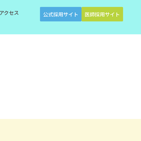
アクセス
公式採用サイト
医師採用サイト
TOP
/
武蔵台病院について
/
病院概要
/
SNS運用ポリシー